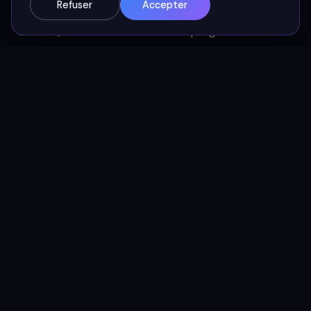
Refuser
Accepter
d’apprendre ensemble. Il y a de l’écoute. Du temps. Et
surtout, une intention commune : progresser.
Sur les réseaux, cette dynamique est plus difficile à
maintenir. Et ce n’est pas grave. Chacun choisit
l’endroit où il peut être utile. Pour ma part, j’ai choisi
une ligne éditoriale qui met l’accent sur :
Des retours d’expérience terrain
Des cas d’usage professionnels de l’IA
Des outils concrets pour améliorer son quotidien
Et cela n’exclut pas la réflexion de fond, au contraire.
Elle est présente, mais parfois en filigrane.
Ma vision : transmettre plutôt que