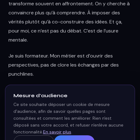
transforme souvent en affrontement. On y cherche à
convaincre plus qu’à comprendre. À imposer des
vérités plutôt qu’à co-construire des idées. Et ça,
pour moi, ce n’est pas du débat. C’est de l’usure
mentale.
Je suis formateur. Mon métier est d’ouvrir des
perspectives, pas de clore les échanges par des
punchlines.
Mesure d'audience
Pédagogie et débat : des espaces
différents, des objectifs
Ce site souhaite déposer un cookie de mesure
d'audience, afin de savoir quelles pages sont
complémentaires
consultées et comment les améliorer. Rien n'est
déposé sans votre accord, et refuser n'enlève aucune
Le débat en formation permet de s’appuyer sur des
fonctionnalité.
En savoir plus
.
cas concrets, de poser des questions sincères,