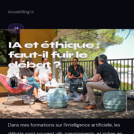
Accueil
›
Blog
›
IA
IA
IA et éthique :
faut-il fuir le
débat ?
·
·
Emmanuel Ndofunsu
7 avril 2025
3 min de lecture
IA
Éthique
Formation
Réflexion
Dans mes formations sur l’intelligence artificielle, les
débats sont souvent vifs, passionnants, et riches en