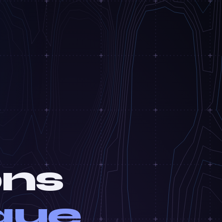
ons
que