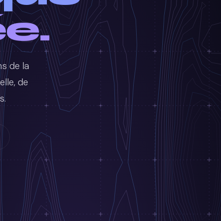
e.
s de la
elle, de
s.