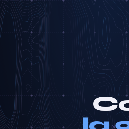
Co
la