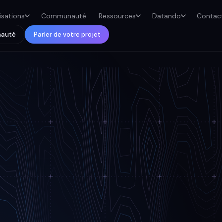
isations
Communauté
Ressources
Datando
Contac
nauté
Parler de votre projet