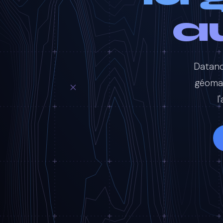
a
Datand
géomati
l