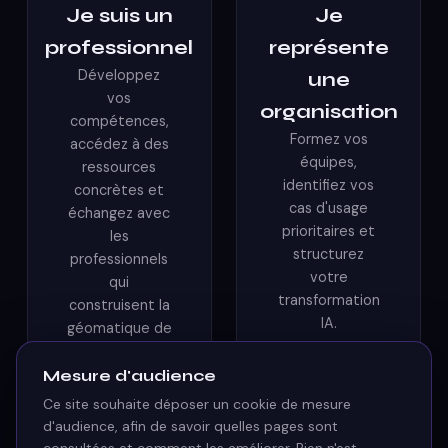
Je suis un
Je
professionnel
représente
Développez
une
vos
organisation
compétences,
Formez vos
accédez à des
équipes,
ressources
identifiez vos
concrètes et
cas d'usage
échangez avec
prioritaires et
les
structurez
professionnels
votre
qui
transformation
construisent la
IA.
géomatique de
demain.
Découvrir
Mesure d'audience
nos
Découvrir la
Ce site souhaite déposer un cookie de mesure
solutions
communauté
d'audience, afin de savoir quelles pages sont
→