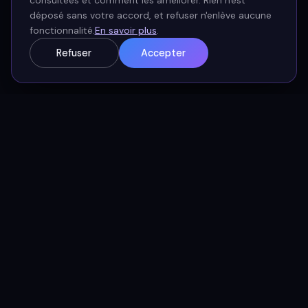
consultées et comment les améliorer. Rien n'est
→
déposé sans votre accord, et refuser n'enlève aucune
fonctionnalité.
En savoir plus
.
Refuser
Accepter
L'ÉCOSYSTÈME DATANDO
Chaque brique renforce les
autres.
Le contenu attire, la communauté fidélise, les
formations font monter en compétence, le conseil
accompagne la transformation.