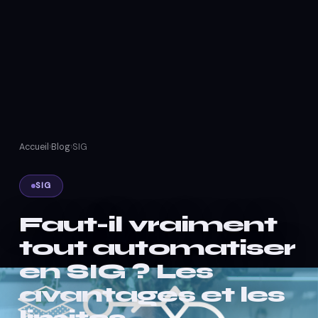
Accueil
›
Blog
›
SIG
SIG
Faut-il vraiment
tout automatiser
en SIG ? Les
avantages et les