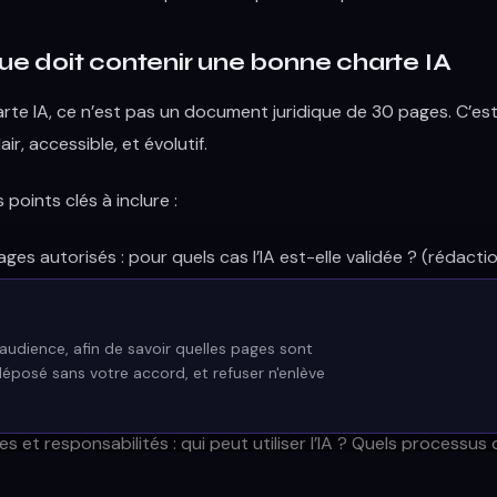
ue doit contenir une bonne charte IA
rte IA, ce n’est pas un document juridique de 30 pages. C’es
air, accessible, et évolutif.
s points clés à inclure :
ages autorisés : pour quels cas l’IA est-elle validée ? (rédacti
u, aide à la synthèse, automatisation)
ites : quelles tâches sont interdites ? (génération d’avis juridi
ment de données personnelles)
udience, afin de savoir quelles pages sont
déposé sans votre accord, et refuser n'enlève
tils autorisés : version sécurisée de ChatGPT, API entreprise, 
aine comme Mistral, etc.
es et responsabilités : qui peut utiliser l’IA ? Quels processus 
tion mettre en place ?