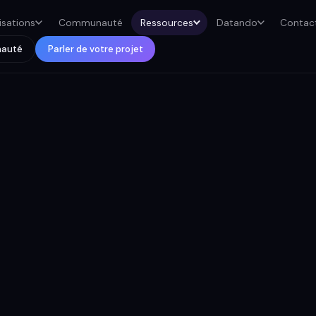
isations
Communauté
Ressources
Datando
Contac
nauté
Parler de votre projet