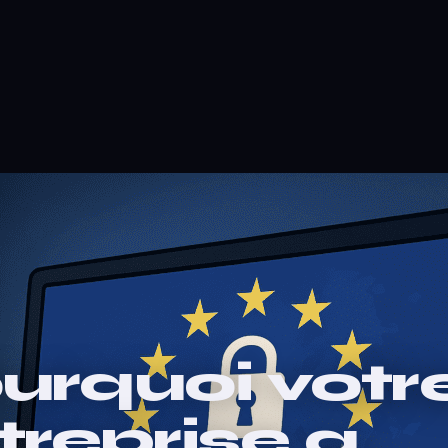
urquoi votr
treprise a