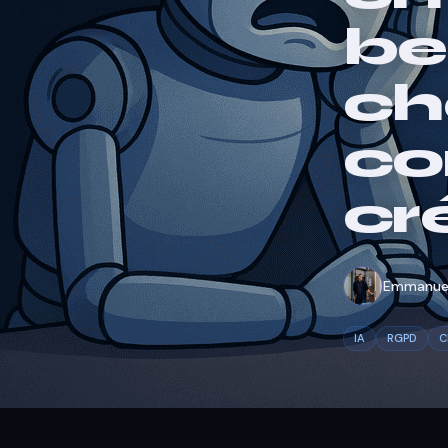
be
ch
co
cr
Emmanuel
IA
RGPD
C