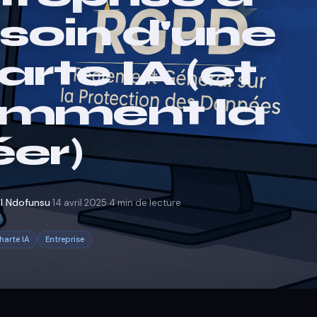
soin d'une
arte IA (et
mment la
éer)
·
·
 Ndofunsu
14 avril 2025
4 min de lecture
harte IA
Entreprise