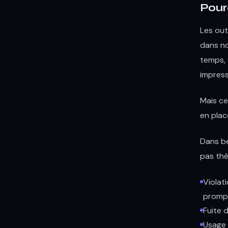
Pour
Les out
dans no
temps, 
impress
Mais ce
en plac
Dans be
pas thé
Violat
promp
Fuite 
Usage 