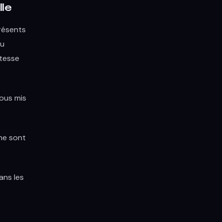
lle
résents
du
itesse
ous mis
 ne sont
ans les