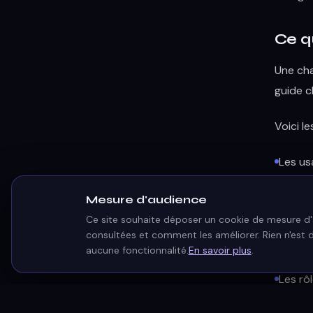
Ce q
Une cha
guide cl
Voici le
Les us
conten
Mesure d'audience
Les lim
traite
Ce site souhaite déposer un cookie de mesure d'a
consultées et comment les améliorer. Rien n'est 
Les ou
aucune fonctionnalité.
En savoir plus
.
souver
Les rôl
valida