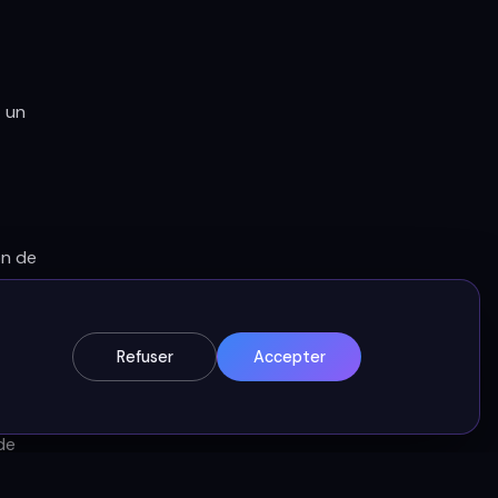
t un
on de
ques,
Refuser
Accepter
solution
de