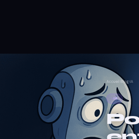
Accueil
›
Blog
›
IA
IA
Po
en